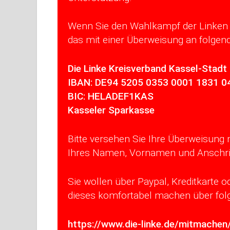
Wenn Sie den Wahlkampf der Linken 
das mit einer Überweisung an folgen
Die Linke Kreisverband Kassel-Stadt
IBAN: DE94 5205 0353 0001 1831 0
BIC: HELADEF1KAS
Kasseler Sparkasse
Bitte versehen Sie Ihre Überweisung
Ihres Namen, Vornamen und Anschrif
Sie wollen über Paypal, Kreditkarte 
dieses komfortabel machen über folg
https://www.die-linke.de/mitmachen