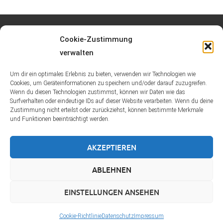
Cookie-Zustimmung
Datenschutz
verwalten
Impressum
Um dir ein optimales Erlebnis zu bieten, verwenden wir Technologien wie
Cookies, um Geräteinformationen zu speichern und/oder darauf zuzugreifen.
Wenn du diesen Technologien zustimmst, können wir Daten wie das
Surfverhalten oder eindeutige IDs auf dieser Website verarbeiten. Wenn du deine
Zustimmung nicht erteilst oder zurückziehst, können bestimmte Merkmale
und Funktionen beeinträchtigt werden.
DIE LINKE Kreisverband Kassel-Stadt
Schillerstr. 21
AKZEPTIEREN
34117 Kassel
ABLEHNEN
Telefon: +49 (0) 561/9201503
EINSTELLUNGEN ANSEHEN
E-Mail: info@die-linke-kassel-stadt.de
Cookie-Richtlinie
Datenschutz
Impressum